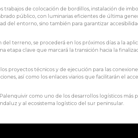
s trabajos de colocación de bordillos, instalación de imb
brado público, con luminarias eficientes de última gene
d del entorno, sino también para garantizar accesibilida
ón del terreno, se procederá en los próximos días a la ap
na etapa clave que marcará la transición hacia la finalizac
s proyectos técnicos y de ejecución para las conexiones
ones, así como los enlaces viarios que facilitarán el acce
Palenquivir como uno de los desarrollos logísticos más
andaluz y al ecosistema logístico del sur peninsular.