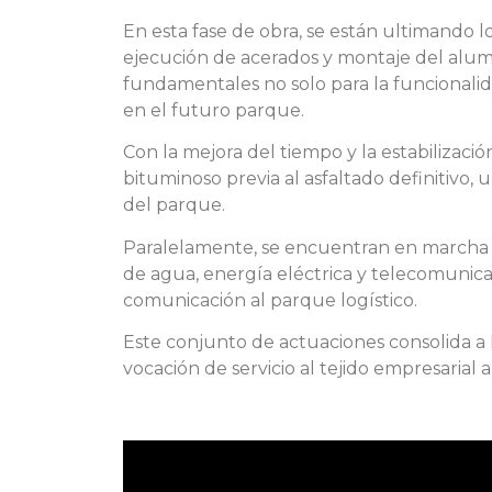
En esta fase de obra, se están ultimando lo
ejecución de acerados y montaje del alum
fundamentales no solo para la funcionalida
en el futuro parque.
Con la mejora del tiempo y la estabilizaci
bituminoso previa al asfaltado definitivo, u
del parque.
Paralelamente, se encuentran en marcha lo
de agua, energía eléctrica y telecomunicaci
comunicación al parque logístico.
Este conjunto de actuaciones consolida a 
vocación de servicio al tejido empresarial 