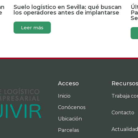
an
Suelo logístico en Sevilla: qué buscan
Úl
e
los operadores antes de implantarse
Pa
Se
Leer más
Acceso
Recurso
Inicio
Trabaja co
Conócenos
Contacto
Ubicación
Actualida
Parcelas