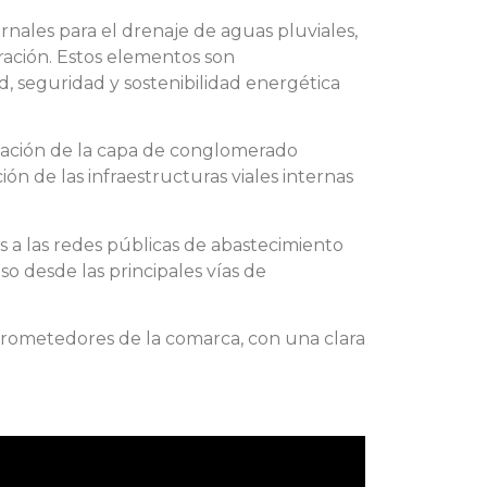
ornales para el drenaje de aguas pluviales,
ración. Estos elementos son
d, seguridad y sostenibilidad energética
licación de la capa de conglomerado
ión de las infraestructuras viales internas
 a las redes públicas de abastecimiento
so desde las principales vías de
 prometedores de la comarca, con una clara